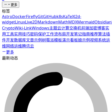
更多
标签
Astro
Docker
Firefly
Git
GitHub
k8s
KaTeX
l2d-
widget
Linux
Live2D
Markdown
Math
MDX
Mermaid
Obsidian
Crypto
Wiki-Link
Windows
主题
云计算
交换机
前端
加密
博客
实
用工具
实用技巧
密码保护
工作流
布局
开发笔记
指南
推荐算法
插
件开发
数据库
文章示例
树莓派
模板
演示
看板娘
示例
视频
系统运
维
网络运维
腾讯云
更多
最新动态