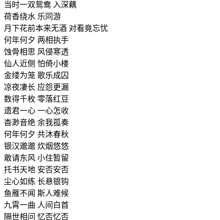
当时一双鸳鸯 入深藕
荷香绕水 乐同游
月下花前本来无酒 对看竟忘忧
何年何夕 两相执手
蚀骨相思 风侵寒透
仙人近侧 怕倚小楼
金缕为笼 歌乐成囚
凉夜凄长 应怨更漏
数得千枚 零落红豆
遗君一心 一心怎收
杳渺音绝 余我孤奏
何年何夕 共沐春秋
银汉邈邈 炊烟悠悠
敢请东风 小住暂留
托书天地 安否安否
尘心如练 长悬银钩
鱼雁不闻 斯人难候
九霄一曲 人间白首
隔世相问 忆否忆否