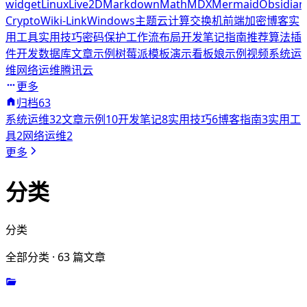
widget
Linux
Live2D
Markdown
Math
MDX
Mermaid
Obsidian
Crypto
Wiki-Link
Windows
主题
云计算
交换机
前端
加密
博客
实
用工具
实用技巧
密码保护
工作流
布局
开发笔记
指南
推荐算法
插
件开发
数据库
文章示例
树莓派
模板
演示
看板娘
示例
视频
系统运
维
网络运维
腾讯云
更多
归档
63
系统运维
32
文章示例
10
开发笔记
8
实用技巧
6
博客指南
3
实用工
具
2
网络运维
2
更多
分类
分类
全部分类 · 63 篇文章