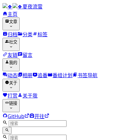
夏夜流萤
主页
文章
归档
分类
标签
社交
友链
留言
我的
动态
相册
追番
番组计划
书签导航
关于
打赏
关于我
链接
GitHub
开往