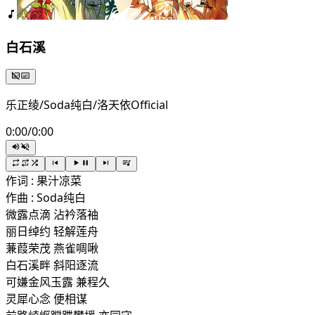
白石溪
乐正绫/Soda纯白/洛天依Official
0:00
/
0:00
作词 : 果汁凉菜
作曲 : Soda纯白
微露点滴 沾衿落袖
丽日绰约 轻解莲舟
蒹葭荣茂 燕雀啁啾
白石溪畔 斜阳逐流
可嫌金风玉露 兼程久
灵犀心念 便相谋