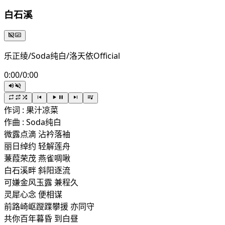
白石溪
乐正绫/Soda纯白/洛天依Official
0:00
/
0:00
作词 : 果汁凉菜
作曲 : Soda纯白
微露点滴 沾衿落袖
丽日绰约 轻解莲舟
蒹葭荣茂 燕雀啁啾
白石溪畔 斜阳逐流
可嫌金风玉露 兼程久
灵犀心念 便相谋
前路崎岖躞蹀攀援 亦同守
共你百年暮昏 到白昼