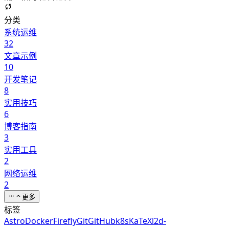
分类
系统运维
32
文章示例
10
开发笔记
8
实用技巧
6
博客指南
3
实用工具
2
网络运维
2
更多
标签
Astro
Docker
Firefly
Git
GitHub
k8s
KaTeX
l2d-