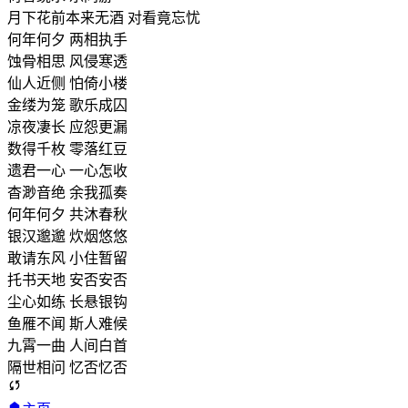
月下花前本来无酒 对看竟忘忧
何年何夕 两相执手
蚀骨相思 风侵寒透
仙人近侧 怕倚小楼
金缕为笼 歌乐成囚
凉夜凄长 应怨更漏
数得千枚 零落红豆
遗君一心 一心怎收
杳渺音绝 余我孤奏
何年何夕 共沐春秋
银汉邈邈 炊烟悠悠
敢请东风 小住暂留
托书天地 安否安否
尘心如练 长悬银钩
鱼雁不闻 斯人难候
九霄一曲 人间白首
隔世相问 忆否忆否