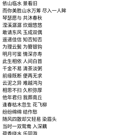
依山临水 景看旧
而你美胜山水万筹 尽入一人眸
琴瑟愿与 共沐春秋
滢溪潺潺 炊烟悠悠
敢请东风 玉成双偶
遥递佳信 知否知否
为理云鬓 为簪银钩
明月可鉴 情深亦寿
此生相依 人间白首
千金不易 清茶淡粥
前缘既断 便再无求
云泥之异 难越鸿沟
相思不扫 久积弥厚
他年君归 我葬南丘
逢春枯木忽生 花飞柳
纷纷绵绵 结作愁
随风四散却又轻易 染眉头
当时一双鸳鸯 入深藕
荷香绕水 乐同游