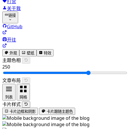
打赏
关于我
链接
GitHub
开往
外观
壁纸
特效
主题色相
250
文章布局
列表
网格
卡片样式
卡片边框和阴影
卡片跟随主题色