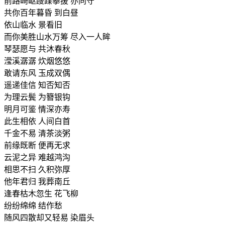
前路崎岖躞蹀攀援 亦同守
共你百年暮昏 到白昼
依山临水 景看旧
而你美胜山水万筹 尽入一人眸
琴瑟愿与 共沐春秋
滢溪潺潺 炊烟悠悠
敢请东风 玉成双偶
遥递佳信 知否知否
为理云鬓 为簪银钩
明月可鉴 情深亦寿
此生相依 人间白首
千金不易 清茶淡粥
前缘既断 便再无求
云泥之异 难越鸿沟
相思不扫 久积弥厚
他年君归 我葬南丘
逢春枯木忽生 花飞柳
纷纷绵绵 结作愁
随风四散却又轻易 染眉头