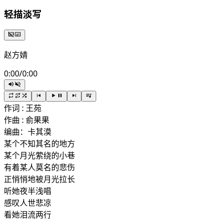
轻描淡写
赵方婧
0:00
/
0:00
作词 : 王苑
作曲 : 俞果果
编曲：卡其漠
某个不知其名的地方
某个月光萦绕的小巷
有着某人莫名的悲伤
正悄悄地被月光拉长
听她夜半浅唱
感叹人世悲凉
看她泪流两行