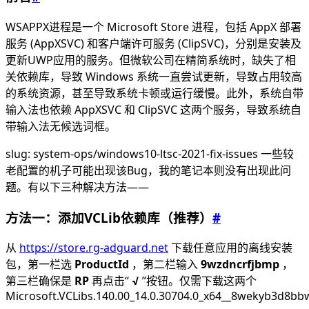
WSAPPX进程是一个 Microsoft Store 进程，包括 AppX 部署
服务 (AppXSVC) 和客户端许可服务 (ClipSVC)，分别是安装及
更新UWP应用的服务。但微软公司在精简系统时，缺失了相
关依赖库，导致 Windows 系统一直尝试更新，导致占用较高
的系统资源，甚至导致系统卡顿或运行缓慢。此外，系统自带
输入法也依赖 AppXSVC 和 ClipSVC 这两个服务，导致系统自
带输入法无候选词框。
slug: system-ops/windows10-ltsc-2021-fix-issues 一些较
老配置的机子可能出现该Bug，我的笔记本则没有出现此问
题。有以下三种解决方法——
方法一：添加VCLib依赖库（推荐）
#
从
https://store.rg-adguard.net
下载任意应用的离线安装
包，第一栏选
ProductId
，第二栏输入
9wzdncrfjbmp
，
第三栏确保是
RP
再点击“
√
”按钮。仅需下载这两个
Microsoft.VCLibs.140.00_14.0.30704.0_x64__8wekyb3d8bb