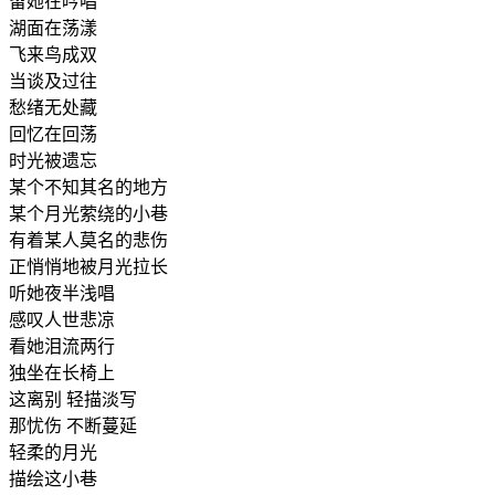
留她在吟唱
湖面在荡漾
飞来鸟成双
当谈及过往
愁绪无处藏
回忆在回荡
时光被遗忘
某个不知其名的地方
某个月光萦绕的小巷
有着某人莫名的悲伤
正悄悄地被月光拉长
听她夜半浅唱
感叹人世悲凉
看她泪流两行
独坐在长椅上
这离别 轻描淡写
那忧伤 不断蔓延
轻柔的月光
描绘这小巷