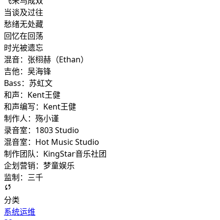
飞来鸟成双
当谈及过往
愁绪无处藏
回忆在回荡
时光被遗忘
混音：张栩赫（Ethan）
吉他：吴海锋
Bass：苏虹文
和声：Kent王健
和声编写：Kent王健
制作人：殇小谨
录音室：1803 Studio
混音室：Hot Music Studio
制作团队：KingStar音乐社团
企划营销：梦童娱乐
监制：三千
分类
系统运维