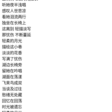
听她夜半浅唱
感叹人世悲凉
看她泪流两行
独坐在长椅上
这离别 轻描淡写
那忧伤 不断蔓延
轻柔的月光
描绘这小巷
淡淡的花香
写满了忧伤
湖边长椅旁
留她在吟唱
湖面在荡漾
飞来鸟成双
当谈及过往
愁绪无处藏
回忆在回荡
时光被遗忘