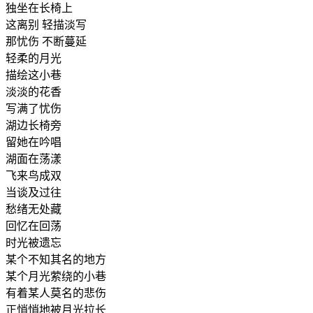
独坐在长椅上
这离别 轻描淡写
那忧伤 不断蔓延
轻柔的月光
描绘这小巷
淡淡的花香
写满了忧伤
湖边长椅旁
留她在吟唱
湖面在荡漾
飞来鸟成双
当谈及过往
愁绪无处藏
回忆在回荡
时光被遗忘
某个不知其名的地方
某个月光萦绕的小巷
有着某人莫名的悲伤
正悄悄地被月光拉长