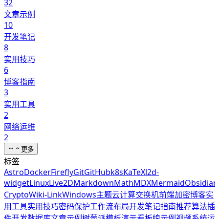
32
文章示例
10
开发笔记
8
实用技巧
6
博客指南
3
实用工具
2
网络运维
2
更多
标签
Astro
Docker
Firefly
Git
GitHub
k8s
KaTeX
l2d-
widget
Linux
Live2D
Markdown
Math
MDX
Mermaid
Obsidian
Crypto
Wiki-Link
Windows
主题
云计算
交换机
前端
加密
博客
实
用工具
实用技巧
密码保护
工作流
布局
开发笔记
指南
推荐算法
插
件开发
数据库
文章示例
树莓派
模板
演示
看板娘
示例
视频
系统运