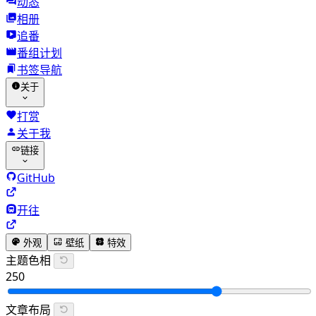
动态
相册
追番
番组计划
书签导航
关于
打赏
关于我
链接
GitHub
开往
外观
壁纸
特效
主题色相
250
文章布局