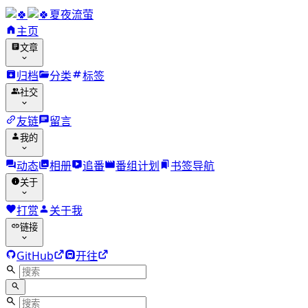
夏夜流萤
主页
文章
归档
分类
标签
社交
友链
留言
我的
动态
相册
追番
番组计划
书签导航
关于
打赏
关于我
链接
GitHub
开往