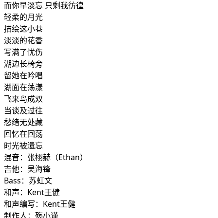
而你早淡忘 只剩我彷徨
轻柔的月光
描绘这小巷
淡淡的花香
写满了忧伤
湖边长椅旁
留她在吟唱
湖面在荡漾
飞来鸟成双
当谈及过往
愁绪无处藏
回忆在回荡
时光被遗忘
混音：张栩赫（Ethan）
吉他：吴海锋
Bass：苏虹文
和声：Kent王健
和声编写：Kent王健
制作人：殇小谨